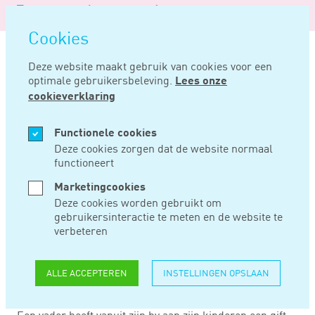
Logo
MENU
Navigatie
van
Navigatie
openen
Noord
Cookies
overslaan
Negentig
Deze website maakt gebruik van cookies voor een
optimale gebruikersbeleving.
Lees onze
Home
Nieuws
Schenking uit bv van vader deels namens moeder gedaan
cookieverklaring
MRT 09, 2020
Functionele cookies
Deze cookies zorgen dat de website normaal
functioneert
SCHENKING UIT BV
Marketingcookies
VAN VADER DEELS
Deze cookies worden gebruikt om
gebruikersinteractie te meten en de website te
NAMENS MOEDER
verbeteren
GEDAAN
ALLE ACCEPTEREN
INSTELLINGEN OPSLAAN
Een vader heeft vanuit zijn bv aan zijn kinderen een gift