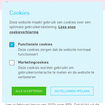
Logo
MENU
Navigatie
van
Navigatie
openen
Noord
Cookies
overslaan
Negentig
Deze website maakt gebruik van cookies voor een
optimale gebruikersbeleving.
Lees onze
Home
Nieuws
Coronavirus raakt ook pensioenfondsen
cookieverklaring
MRT 11, 2020
Functionele cookies
Deze cookies zorgen dat de website normaal
functioneert
CORONAVIRUS
Marketingcookies
RAAKT OOK
Deze cookies worden gebruikt om
gebruikersinteractie te meten en de website te
PENSIOENFONDSEN
verbeteren
ALLE ACCEPTEREN
INSTELLINGEN OPSLAAN
Het coronavirus heeft ook gevolgen voor de gemiddelde
dekkingsgraad van Nederlandse pensioenfondsen. Deze
liep in februari terug van 101% naar 95%. Dat blijkt uit de