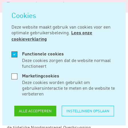
Logo
MENU
Navigatie
van
Navigatie
openen
Noord
Cookies
overslaan
Negentig
Deze website maakt gebruik van cookies voor een
optimale gebruikersbeleving.
Lees onze
Home
Nieuws
Now 2.0 vanaf 6 juli aan te vragen
cookieverklaring
JUL 06, 2020
Functionele cookies
Deze cookies zorgen dat de website normaal
functioneert
NOW 2.0 VANAF 6
Marketingcookies
JULI AAN TE
Deze cookies worden gebruikt om
gebruikersinteractie te meten en de website te
VRAGEN
verbeteren
ALLE ACCEPTEREN
INSTELLINGEN OPSLAAN
Vanaf maandag 6 juli om 9.00 uur kunnen werkgevers die
in aanmerking willen komen voor de tweede tranche van
de tijdelijke Noodmaatregel Overbrugging