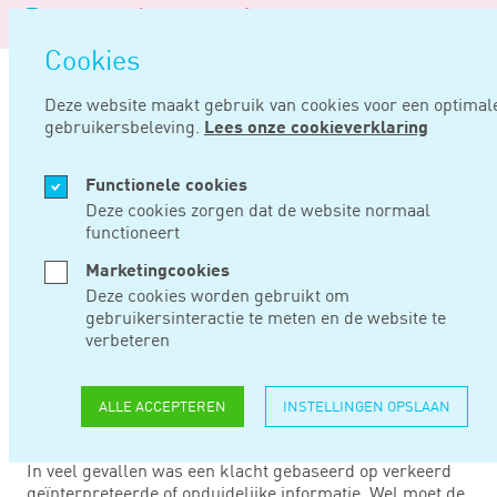
Logo
MENU
Navigat
van
Navigatie
openen
Noord
Cookies
overslaan
Negentig
Deze website maakt gebruik van cookies voor een optimal
gebruikersbeleving.
Lees onze cookieverklaring
Home
Nieuws
Weinig fouten bij pensioenuitkeringen
Functionele cookies
JUL 02, 2020
Deze cookies zorgen dat de website normaal
functioneert
WEINIG FOUTEN BIJ
Marketingcookies
Deze cookies worden gebruikt om
PENSIOENUITKERING
gebruikersinteractie te meten en de website te
verbeteren
Uit onderzoek naar de administratie van
ALLE ACCEPTEREN
INSTELLINGEN OPSLAAN
pensioenfondsen blijkt dat er geen sprake is van veel en
grote fouten bij het berekenen van pensioenuitkeringen.
In veel gevallen was een klacht gebaseerd op verkeerd
geïnterpreteerde of onduidelijke informatie. Wel moet de