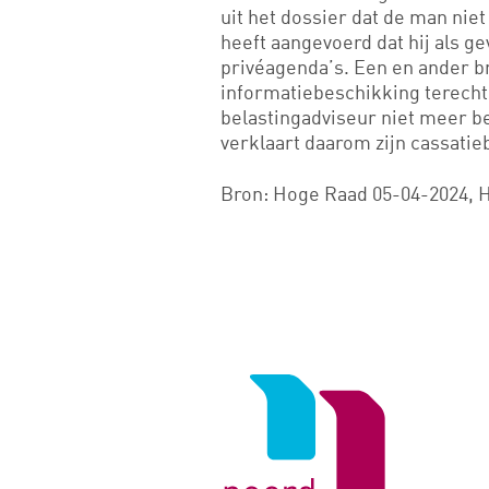
uit het dossier dat de man niet
heeft aangevoerd dat hij als g
privéagenda’s. Een en ander b
informatiebeschikking terecht 
belastingadviseur niet meer b
verklaart daarom zijn cassati
Bron: Hoge Raad 05-04-2024, H
Logo
van
Noord
Negentig