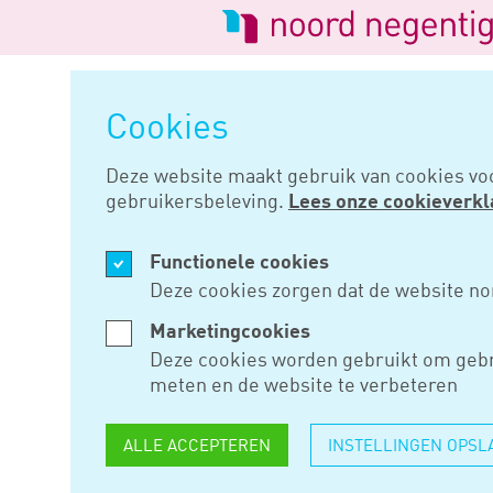
Logo
van
Navigatie
Noord
overslaan
Negentig
Cookies
Home
Nieuws
Ondernemer moe
Deze website maakt gebruik van cookies vo
gebruikersbeleving.
Lees onze cookieverkl
APR 10, 2024
Functionele cookies
ONDERNEM
Deze cookies zorgen dat de website no
PRIVÉ-AGE
Marketingcookies
Deze cookies worden gebruikt om gebr
ZAKELIJK
meten en de website te verbeteren
BEWAREN
ALLE ACCEPTEREN
INSTELLINGEN OPSL