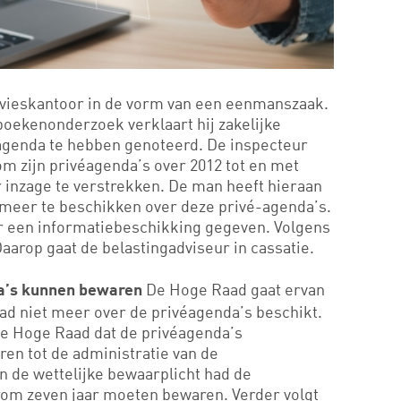
dvieskantoor in de vorm van een eenmanszaak.
boekenonderzoek verklaart hij zakelijke
agenda te hebben genoteerd. De inspecteur
 zijn privéagenda’s over 2012 tot en met
r inzage te verstrekken. De man heeft hieraan
et meer te beschikken over deze privé-agenda’s.
r een informatiebeschikking gegeven. Volgens
Daarop gaat de belastingadviseur in cassatie.
De Hoge Raad gaat ervan
a’s kunnen bewaren
ad niet meer over de privéagenda’s beschikt.
de Hoge Raad dat de privéagenda’s
en tot de administratie van de
n de wettelijke bewaarplicht had de
om zeven jaar moeten bewaren. Verder volgt