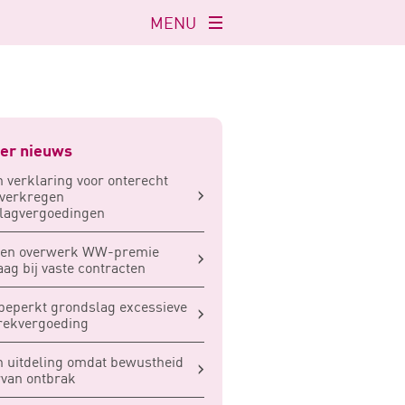
MENU
Navigatie
openen
er nieuws
 verklaring voor onterecht
 verkregen
lagvergoedingen
ten overwerk WW-premie
ag bij vaste contracten
beperkt grondslag excessieve
rekvergoeding
 uitdeling omdat bewustheid
van ontbrak