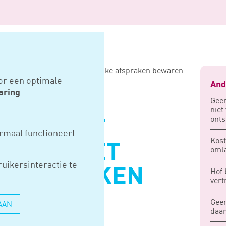
t privé-agenda’s met zakelijke afspraken bewaren
or een optimale
And
aring
Geen
niet
onts
ER MOET
rmaal functioneert
Kos
NDA’S MET
omla
uikersinteractie te
E AFSPRAKEN
Hof 
vert
Geen
AAN
daar