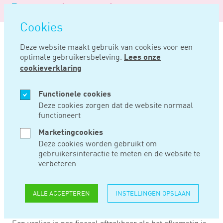
Logo
MENU
Navigatie
van
Navigatie
openen
Noord
Cookies
overslaan
Negentig
Deze website maakt gebruik van cookies voor een
optimale gebruikersbeleving.
Lees onze
Home
Nieuws
Onderneming moet tegen tegenslag bestand zijn
cookieverklaring
AUG 05, 2020
Functionele cookies
Deze cookies zorgen dat de website normaal
functioneert
ONDERNEMING
Marketingcookies
MOET TEGEN
Deze cookies worden gebruikt om
gebruikersinteractie te meten en de website te
TEGENSLAG
verbeteren
BESTAND ZIJN
ALLE ACCEPTEREN
INSTELLINGEN OPSLAAN
Een verlies is pas fiscaal aftrekbaar als het afkomstig is