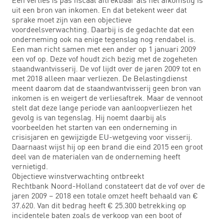
uit een bron van inkomen. En dat betekent weer dat
sprake moet zijn van een objectieve
voordeelsverwachting. Daarbij is de gedachte dat een
onderneming ook na enige tegenslag nog rendabel is.
Een man richt samen met een ander op 1 januari 2009
een vof op. Deze vof houdt zich bezig met de zogeheten
staandwantvisserij. De vof lijdt over de jaren 2009 tot en
met 2018 alleen maar verliezen. De Belastingdienst
meent daarom dat de staandwantvisserij geen bron van
inkomen is en weigert de verliesaftrek. Maar de vennoot
stelt dat deze lange periode van aanloopverliezen het
gevolg is van tegenslag. Hij noemt daarbij als
voorbeelden het starten van een onderneming in
crisisjaren en gewijzigde EU-wetgeving voor visserij.
Daarnaast wijst hij op een brand die eind 2015 een groot
deel van de materialen van de onderneming heeft
vernietigd.
Objectieve winstverwachting ontbreekt
Rechtbank Noord-Holland constateert dat de vof over de
jaren 2009 – 2018 een totale omzet heeft behaald van €
37.620. Van dit bedrag heeft € 25.300 betrekking op
incidentele baten zoals de verkoop van een boot of