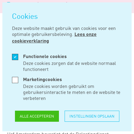
Logo
MENU
Navigatie
van
Navigatie
openen
Noord
Cookies
overslaan
Negentig
Deze website maakt gebruik van cookies voor een
optimale gebruikersbeleving.
Lees onze
Home
Nieuws
Rechtsgeldig minimum van 4% voor rekenrente pensioen
cookieverklaring
JUL 30, 2020
Functionele cookies
Deze cookies zorgen dat de website normaal
functioneert
RECHTSGELDIG
Marketingcookies
MINIMUM VAN 4%
Deze cookies worden gebruikt om
gebruikersinteractie te meten en de website te
VOOR REKENRENTE
verbeteren
PENSIOEN
ALLE ACCEPTEREN
INSTELLINGEN OPSLAAN
Hof Amsterdam bevestigt dat de Belastingdienst