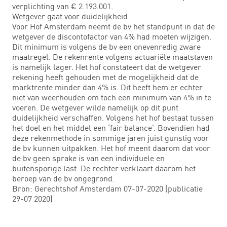
verplichting van € 2.193.001.
Wetgever gaat voor duidelijkheid
Voor Hof Amsterdam neemt de bv het standpunt in dat de
wetgever de discontofactor van 4% had moeten wijzigen.
Dit minimum is volgens de bv een onevenredig zware
maatregel. De rekenrente volgens actuariële maatstaven
is namelijk lager. Het hof constateert dat de wetgever
rekening heeft gehouden met de mogelijkheid dat de
marktrente minder dan 4% is. Dit heeft hem er echter
niet van weerhouden om toch een minimum van 4% in te
voeren. De wetgever wilde namelijk op dit punt
duidelijkheid verschaffen. Volgens het hof bestaat tussen
het doel en het middel een ‘fair balance’. Bovendien had
deze rekenmethode in sommige jaren juist gunstig voor
de bv kunnen uitpakken. Het hof meent daarom dat voor
de bv geen sprake is van een individuele en
buitensporige last. De rechter verklaart daarom het
beroep van de bv ongegrond.
Bron: Gerechtshof Amsterdam 07-07-2020 (publicatie
29-07 2020)