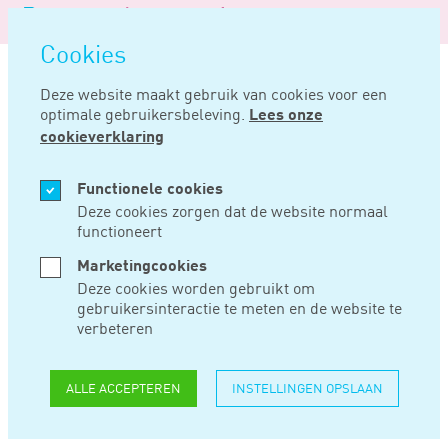
Logo
MENU
Navigatie
van
Navigatie
openen
Noord
Cookies
overslaan
Negentig
Deze website maakt gebruik van cookies voor een
optimale gebruikersbeleving.
Lees onze
Home
Nieuws
Onterechte vergrijpboete voor tijdig ingediende suppletie
cookieverklaring
JUL 26, 2023
Functionele cookies
Deze cookies zorgen dat de website normaal
functioneert
ONTERECHTE
Marketingcookies
VERGRIJPBOETE
Deze cookies worden gebruikt om
gebruikersinteractie te meten en de website te
VOOR TIJDIG
verbeteren
INGEDIENDE
ALLE ACCEPTEREN
INSTELLINGEN OPSLAAN
SUPPLETIE