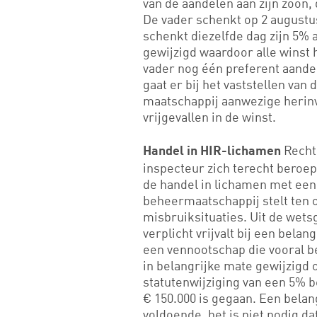
van de aandelen aan zijn zoon,
De vader schenkt op 2 augustu
schenkt diezelfde dag zijn 5% 
gewijzigd waardoor alle winst 
vader nog één preferent aande
gaat er bij het vaststellen van 
maatschappij aanwezige herinv
vrijgevallen in de winst.
Recht
Handel in HIR-lichamen
inspecteur zich terecht beroep
de handel in lichamen met een
beheermaatschappij stelt ten o
misbruiksituaties. Uit de wetsg
verplicht vrijvalt bij een belan
een vennootschap die vooral be
in belangrijke mate gewijzigd
statutenwijziging van een 5% b
€ 150.000 is gegaan. Een belang
voldoende, het is niet nodig d