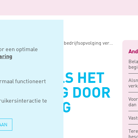
Ook hir-vrijval als het financieel belang door bedrijfsopvolging verandert
or een optimale
And
aring
Bela
begi
RIJVAL ALS HET
Alsn
rmaal functioneert
verk
EL BELANG DOOR
Voor
uikersinteractie te
OPVOLGING
dan 
Vast
T
AAN
Tere
besc