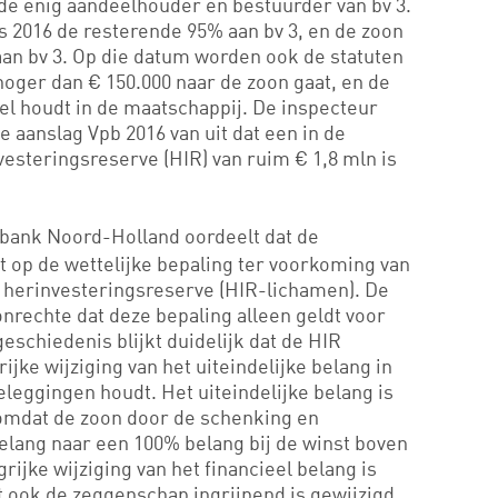
 de enig aandeelhouder en bestuurder van bv 3.
s 2016 de resterende 95% aan bv 3, en de zoon
aan bv 3. Op die datum worden ook de statuten
hoger dan € 150.000 naar de zoon gaat, en de
el houdt in de maatschappij. De inspecteur
de aanslag Vpb 2016 van uit dat een in de
esteringsreserve (HIR) van ruim € 1,8 mln is
bank Noord-Holland oordeelt dat de
t op de wettelijke bepaling ter voorkoming van
 herinvesteringsreserve (HIR-lichamen). De
nrechte dat deze bepaling alleen geldt voor
eschiedenis blijkt duidelijk dat de HIR
grijke wijziging van het uiteindelijke belang in
leggingen houdt. Het uiteindelijke belang is
 omdat de zoon door de schenking en
elang naar een 100% belang bij de winst boven
rijke wijziging van het financieel belang is
at ook de zeggenschap ingrijpend is gewijzigd.