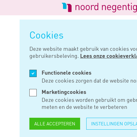
Logo
van
Navigatie
Noord
overslaan
Negentig
Cookies
Home
Nieuws
Deze website maakt gebruik van cookies vo
gebruikersbeleving.
Lees onze cookieverkl
JAN 11, 2024
Functionele cookies
OOK HIR-V
Deze cookies zorgen dat de website no
FINANCIE
Marketingcookies
Deze cookies worden gebruikt om gebr
BEDRIJFS
meten en de website te verbeteren
VERANDER
ALLE ACCEPTEREN
INSTELLINGEN OPSL