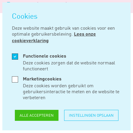
Logo
MENU
Navigatie
van
Navigatie
openen
Noord
Cookies
overslaan
Negentig
Deze website maakt gebruik van cookies voor een
optimale gebruikersbeleving.
Lees onze
Home
Nieuws
Alsnog btw verschuldigd over verkoop van exclusieve mercedes
cookieverklaring
JAN 10, 2024
Functionele cookies
Deze cookies zorgen dat de website normaal
functioneert
ALSNOG BTW
Marketingcookies
VERSCHULDIGD
Deze cookies worden gebruikt om
gebruikersinteractie te meten en de website te
OVER VERKOOP VAN
verbeteren
EXCLUSIEVE
ALLE ACCEPTEREN
INSTELLINGEN OPSLAAN
MERCEDES