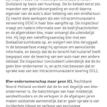
Duitsland op basis van huurkoop. De bv betaalt eerst zes
maanden een gebruiksvergoeding en wordt daarna
eigenaar van de auto’s door betaling van een eindfactuur.
Zij neemt deze aankopen als een intracommunautaire
verwerving (ICV) in haar btw-aangifte op. De inspecteur
vraagt om nadere informatie over de bedrijfsactiviteiten
en de afgetrokken btw, maar ontvangt die uiteindelijk
niet. Hij legt een naheffingsaanslag btw met een
(betaal)verzuimboete op, en weigert een btw-teruggaaf.
In de bezwaarfase vraagt hij opnieuw om aanvullende
informatie, en bewijs dat de bv terecht het nultarief heeft
toegepast voor de levering van een auto naar een andere
lidstaat. De inspecteur concludeert uiteindelijk dat de bv
geen btw-ondernemer is, en acht niet bewezen dat er
sprake was van een intracommunautaire levering (ICL).
Rechtbank
Btw-ondernemerschap maar geen ICL
Noord-Holland oordeelt dat de bv wel degelijk een btw-
ondernemer is. De toelichtingen van haar middellijk
aandeelhouders en de verkopen in de afgelopen jaren
maken voldoende aannemelijk dat er geen sprake is van
incidentele inkoop en verkoop van exclusieve