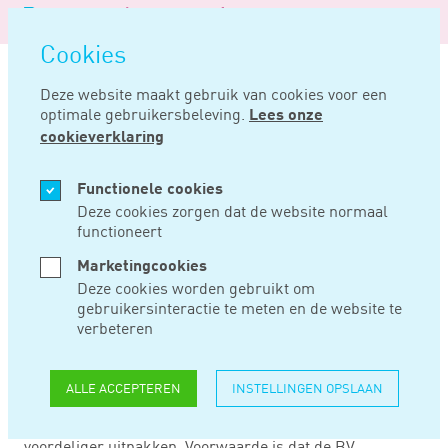
Logo
MENU
Navigatie
van
Navigatie
openen
Noord
Cookies
overslaan
Negentig
Deze website maakt gebruik van cookies voor een
optimale gebruikersbeleving.
Lees onze
Home
Nieuws
Overweeg om dividend uit te keren
cookieverklaring
NOV 09, 2015
Functionele cookies
Deze cookies zorgen dat de website normaal
functioneert
OVERWEEG OM
Marketingcookies
DIVIDEND UIT TE
Deze cookies worden gebruikt om
gebruikersinteractie te meten en de website te
KEREN
verbeteren
ALLE ACCEPTEREN
INSTELLINGEN OPSLAAN
Denk eens aan het uitkeren van dividend door de BV in
plaats van het betalen van een hoger salaris. Dat kan
voordeliger uitpakken. Voorwaarde is dat de BV