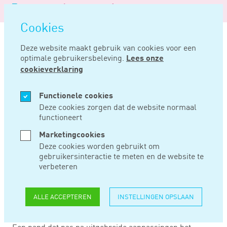
Logo
MENU
Navigatie
van
Navigatie
openen
Noord
Cookies
overslaan
Negentig
Deze website maakt gebruik van cookies voor een
optimale gebruikersbeleving.
Lees onze
Home
Nieuws
Pand moet vóór uitgebreide aanpassingen al woning zijn
cookieverklaring
SEP 26, 2024
Functionele cookies
Deze cookies zorgen dat de website normaal
functioneert
PAND MOET VÓÓR
Marketingcookies
UITGEBREIDE
Deze cookies worden gebruikt om
gebruikersinteractie te meten en de website te
AANPASSINGEN AL
verbeteren
WONING ZIJN
ALLE ACCEPTEREN
INSTELLINGEN OPSLAAN
Een pand dat pas na uitgebreide aanpassingen het