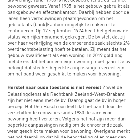
bewoond geweest. Vanaf 1935 is het gebouw gebruikt als
bankgebouw en effectenkantoor. Daarbij hebben door de
jaren heen verbouwingen plaatsgevonden om het
gebruik als (bank)kantoor mogelijk te maken of te
continueren. Op 17 september 1974 heeft het gebouw de
status van rijksmonument gekregen. De bv stelt dat zij
over haar verkrijging van de onroerende zaak slechts 2%
overdrachtsbelasting hoeft te betalen. Zij meent dat het
gebouw kwalificeert als een woning. In 2019 gold nog
niet de eis dat het om een eigen woning moet gaan. De bv
betoogt dat slechts beperkte aanpassingen vereist zijn
om het pand weer geschikt te maken voor bewoning.
Zowel de
Herstel naar oude toestand is niet vereist
Belastingdienst als Rechtbank Zeeland-West-Brabant
zijn het niet eens met de bv. Daarop gaat de bv in hoger
beroep. Hof Den Bosch oordeelt dat het pand door de
verschillende renovaties sinds 1930 de aard voor
bewoning heeft verloren. Volgens het hof zijn meer dan
beperkte aanpassingen nodig om de onroerende zaak
weer geschikt te maken voor bewoning. Overigens merkt
het hof daarbij op dat bij de beoordeling of er meer dan