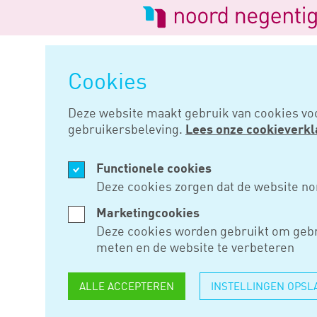
Logo
van
Navigatie
Noord
overslaan
Negentig
Cookies
Home
Nieuws
Partnerfacilite
Deze website maakt gebruik van cookies vo
gebruikersbeleving.
Lees onze cookieverkl
APR 24, 2025
Functionele cookies
PARTNERFA
Deze cookies zorgen dat de website no
ERFBELAS
Marketingcookies
Deze cookies worden gebruikt om gebr
KORT PAR
meten en de website te verbeteren
ALLE ACCEPTEREN
INSTELLINGEN OPSL
Iemand die slechts korte tijd f