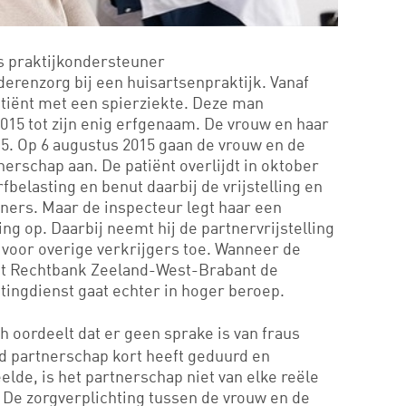
s praktijkondersteuner
erenzorg bij een huisartsenpraktijk. Vanaf
atiënt met een spierziekte. Deze man
15 tot zijn enig erfgenaam. De vrouw en haar
15. Op 6 augustus 2015 gaan de vrouw en de
nerschap aan. De patiënt overlijdt in oktober
fbelasting en benut daarbij de vrijstelling en
rtners. Maar de inspecteur legt haar een
ng op. Daarbij neemt hij de partnervrijstelling
ng voor overige verkrijgers toe. Wanneer de
igt Rechtbank Zeeland-West-Brabant de
tingdienst gaat echter in hoger beroep.
 oordeelt dat er geen sprake is van fraus
rd partnerschap kort heeft geduurd en
elde, is het partnerschap niet van elke reële
 De zorgverplichting tussen de vrouw en de