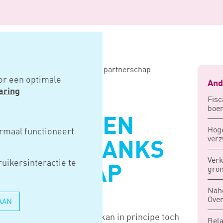
iten erfbelasting ondanks kort partnerschap
or een optimale
And
aring
Fisc
boe
CILITEITEN
Hoge
rmaal functioneert
verz
TING ONDANKS
Verk
uikersinteractie te
TNERSCHAP
gron
Nahe
Over
AAN
iscaal partner is geweest, kan in principe toch
Bela