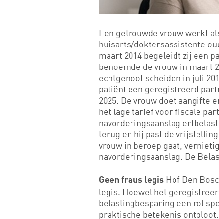
Een getrouwde vrouw werkt al
huisarts/doktersassistente oud
maart 2014 begeleidt zij een p
benoemde de vrouw in maart 20
echtgenoot scheiden in juli 20
patiënt een geregistreerd part
2025. De vrouw doet aangifte er
het lage tarief voor fiscale pa
navorderingsaanslag erfbelasti
terug en hij past de vrijstelli
vrouw in beroep gaat, verniet
navorderingsaanslag. De Belas
Hof Den Bosch
Geen fraus legis
legis. Hoewel het geregistree
belastingbesparing een rol spe
praktische betekenis ontbloot.