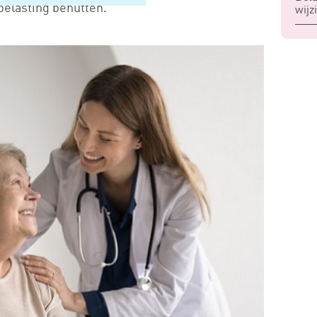
fbelasting benutten.
wijz