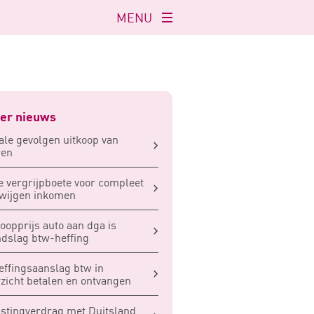
MENU
Navigatie
openen
er nieuws
ale gevolgen uitkoop van
ren
 vergrijpboete voor compleet
wijgen inkomen
oopprijs auto aan dga is
dslag btw-heffing
ffingsaanslag btw in
zicht betalen en ontvangen
stingverdrag met Duitsland