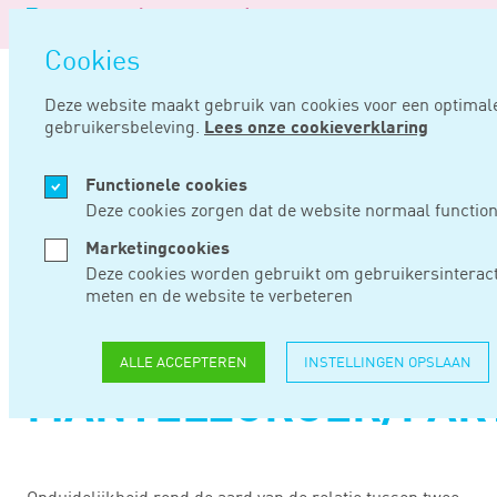
Logo
van
Navigatie
Noord
Cookies
overslaan
Negentig
Deze website maakt gebruik van cookies voor een optimal
gebruikersbeleving.
Lees onze cookieverklaring
Home
Nieuws
Partnerfaciliteiten erfbelasting voor mantelzorger/partner
Functionele cookies
AUG 02, 2023
Deze cookies zorgen dat de website normaal function
Marketingcookies
PARTNERFACILITEIT
Deze cookies worden gebruikt om gebruikersinteract
meten en de website te verbeteren
ERFBELASTING
VOOR
ALLE ACCEPTEREN
INSTELLINGEN OPSLAAN
MANTELZORGER/PAR
Onduidelijkheid rond de aard van de relatie tussen twee