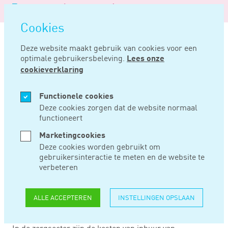
Logo
MENU
Navigatie
van
Navigatie
openen
Noord
Cookies
overslaan
Negentig
Deze website maakt gebruik van cookies voor een
optimale gebruikersbeleving.
Lees onze
Home
Nieuws
Personeelskosten zetten resultaat zorginstellingen onder druk
cookieverklaring
DEC 16, 2019
Functionele cookies
Deze cookies zorgen dat de website normaal
functioneert
PERSONEELSKOSTEN
Marketingcookies
ZETTEN RESULTAAT
Deze cookies worden gebruikt om
gebruikersinteractie te meten en de website te
ZORGINSTELLINGEN
verbeteren
ONDER DRUK
ALLE ACCEPTEREN
INSTELLINGEN OPSLAAN
In de zorgsector zijn de kosten van inhuur van