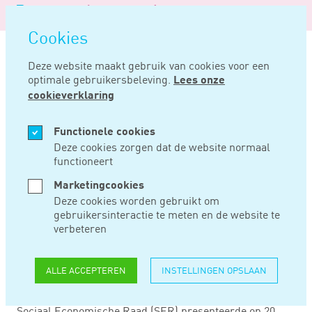
Logo
MENU
Navigatie
van
Navigatie
openen
Noord
Cookies
overslaan
Negentig
Deze website maakt gebruik van cookies voor een
optimale gebruikersbeleving.
Lees onze
Home
Nieuws
Persoonlijker, eerlijker en transparanter
cookieverklaring
MEI 23, 2016
Functionele cookies
Deze cookies zorgen dat de website normaal
functioneert
PERSOONLIJKER,
Marketingcookies
EERLIJKER EN
Deze cookies worden gebruikt om
gebruikersinteractie te meten en de website te
TRANSPARANTER
verbeteren
ALLE ACCEPTEREN
INSTELLINGEN OPSLAAN
Het Nederlandse pensioenstelsel moet in de toekomst
persoonlijker, eerlijker en transparanter worden. De
Sociaal Economische Raad (SER) presenteerde op 20