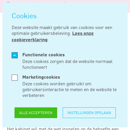
Logo
MENU
Navigatie
van
Navigatie
openen
Noord
Cookies
overslaan
Negentig
Deze website maakt gebruik van cookies voor een
optimale gebruikersbeleving.
Lees onze
Home
Nieuws
Procederen in het engels
cookieverklaring
JAN 03, 2019
Functionele cookies
Deze cookies zorgen dat de website normaal
functioneert
PROCEDEREN IN
Marketingcookies
HET ENGELS
Deze cookies worden gebruikt om
gebruikersinteractie te meten en de website te
verbeteren
Met ingang van 1 januari 2019 kan er over
handelsconflicten bij de internationale handelskamers
ALLE ACCEPTEREN
INSTELLINGEN OPSLAAN
van de rechtbank Amsterdam en het gerechtshof
Amsterdam in de Engelse taal worden geprocedeerd.
Het kabinet wil met de wet inspelen op de behoefte aan