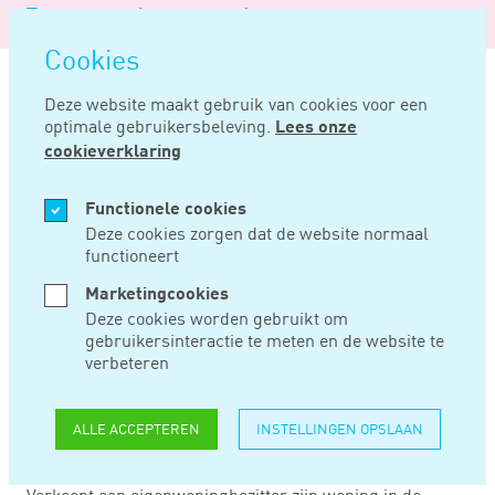
Logo
MENU
Navigatie
van
Navigatie
openen
Noord
Cookies
overslaan
Negentig
Deze website maakt gebruik van cookies voor een
optimale gebruikersbeleving.
Lees onze
Home
Nieuws
Rente niet-kwalificerende restschuld niet aftrekbaar
cookieverklaring
APR 30, 2024
Functionele cookies
Deze cookies zorgen dat de website normaal
functioneert
RENTE NIET-
Marketingcookies
KWALIFICERENDE
Deze cookies worden gebruikt om
gebruikersinteractie te meten en de website te
RESTSCHULD NIET
verbeteren
AFTREKBAAR
ALLE ACCEPTEREN
INSTELLINGEN OPSLAAN
Verkoopt een eigenwoningbezitter zijn woning in de