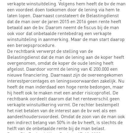
verkapte winstuitdeling. Volgens hem heeft de bv de man
een voordeel doen toekomen door de lening via hem te
laten lopen. Daarnaast constateert de Belastingdienst
dat de man over de jaren 2015 en 2016 geen rente heeft
betaald aan de bv. Daarom neemt de fiscus bij de man
ook voor dat onbetaalde rentebedrag een verkapte
winstuitdeling in aanmerking. Maar de man start daarop
een beroepsprocedure.
De rechtbank verwerpt de stelling van de
Belastingdienst dat de man de lening aan de koper heeft
overgenomen, omdat de koper de oude lening heeft
afgelost. Daardoor vormt de lening van € 200.000 een
nieuwe financiering. Daarnaast zijn de overeengekomen
interestpercentages en leningsvoorwaarden zakelijk. Nu
heeft de man inderdaad een hoge rente bedongen, maar
hij heeft ook te maken met een ander risicoprofiel. De
rechtbank oordeelt daarom dat het renteverschil geen
verkapte winstuitkering vormt. De rechter bestempelt
het niet betalen van de interest aan de bv wel als een
aandeelhoudersvoordeel. Omdat de zoon van de man ook
een indirect belang van 50% in de bv heeft, is slechts de
helft van de onbetaalde rente bij de man belast.