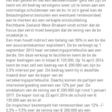
leent om dit bedrag vervolgens weer uit te lenen aan een
voormalige schuldenaar van de bv. In zo’n geval kan de
Belastingdienst besluiten een eventueel rentevoordeel
aan te merken als een verkapte winstuitdeling.
Rechtbank Zeeland-West-Brabant vindt echter dat de
fiscus dan eerst moet bewijzen dat de lening van de bv
onzakelijk is.
Een man houdt indirect een belang van 50% in een bv die
een assurantiekantoor exploiteert. De bv verkoopt op 1
september 2013 haar verzekeringsportefeuille aan een
derde. Om deze verkoop te faciliteren leent de bv de
koper bedragen van in totaal € 135.000. Op 16 april 2014
leent de man zelf een bedrag van € 200.000 van zijn bv
2,5% interest per jaar. Dit bedrag leent hij in dezelfde
maand door aan de koper van de
verzekeringsportefeuille. Daarbij komen de partijen een
interestvergoeding overeen van 12% per jaar. De
einddatum van de lening van € 200.000 ligt rond 1 januari
2017. De koper lost op 22 april 2014 de schuld van €
135.000 aan de bv af.
De inspecteur bestempelt het rentevoordeel van 12% -/-
2,5% = 9,5% over de lening van € 200.000 als een