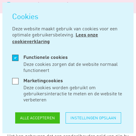
Logo
MENU
Navigatie
van
Navigatie
openen
Noord
Cookies
overslaan
Negentig
Deze website maakt gebruik van cookies voor een
optimale gebruikersbeleving.
Lees onze
Home
Nieuws
Rentevoordeel dga hoeft geen verkapt dividend te zijn
cookieverklaring
JAN 13, 2021
Functionele cookies
Deze cookies zorgen dat de website normaal
functioneert
RENTEVOORDEEL
Marketingcookies
DGA HOEFT GEEN
Deze cookies worden gebruikt om
gebruikersinteractie te meten en de website te
VERKAPT DIVIDEND
verbeteren
TE ZIJN
ALLE ACCEPTEREN
INSTELLINGEN OPSLAAN
Het kan gebeuren dat een aandeelhouder geld van zijn bv