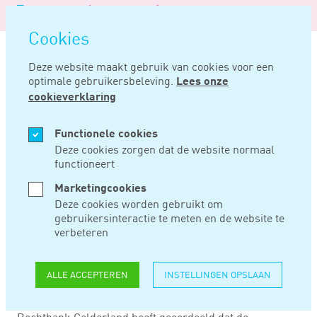
Logo
MENU
Navigatie
van
Navigatie
openen
Noord
Cookies
overslaan
Negentig
Deze website maakt gebruik van cookies voor een
optimale gebruikersbeleving.
Lees onze
Home
Nieuws
Resultaten uit boekenonderzoek vormen nieuw feit
cookieverklaring
OKT 15, 2024
Functionele cookies
Deze cookies zorgen dat de website normaal
functioneert
RESULTATEN UIT
Marketingcookies
BOEKENONDERZOEK
Deze cookies worden gebruikt om
gebruikersinteractie te meten en de website te
VORMEN NIEUW
verbeteren
FEIT
ALLE ACCEPTEREN
INSTELLINGEN OPSLAAN
Rechtbank Gelderland heeft geoordeeld dat de