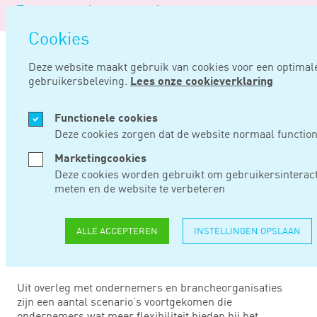
Logo
van
Navigatie
Noord
Cookies
overslaan
Negentig
Deze website maakt gebruik van cookies voor een optimal
gebruikersbeleving.
Lees onze cookieverklaring
Home
Nieuws
Soepelere aflossingsregeling coronabelastingschulden
Functionele cookies
JUL 05, 2022
Deze cookies zorgen dat de website normaal function
Marketingcookies
SOEPELERE
Deze cookies worden gebruikt om gebruikersinteract
meten en de website te verbeteren
AFLOSSINGSREGELIN
CORONABELASTINGS
ALLE ACCEPTEREN
INSTELLINGEN OPSLAAN
Uit overleg met ondernemers en brancheorganisaties
zijn een aantal scenario’s voortgekomen die
ondernemers wat meer flexibiliteit bieden bij het