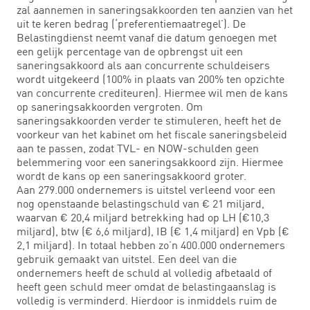
zal aannemen in saneringsakkoorden ten aanzien van het
uit te keren bedrag (‘preferentiemaatregel’). De
Belastingdienst neemt vanaf die datum genoegen met
een gelijk percentage van de opbrengst uit een
saneringsakkoord als aan concurrente schuldeisers
wordt uitgekeerd (100% in plaats van 200% ten opzichte
van concurrente crediteuren). Hiermee wil men de kans
op saneringsakkoorden vergroten. Om
saneringsakkoorden verder te stimuleren, heeft het de
voorkeur van het kabinet om het fiscale saneringsbeleid
aan te passen, zodat TVL- en NOW-schulden geen
belemmering voor een saneringsakkoord zijn. Hiermee
wordt de kans op een saneringsakkoord groter.
Aan 279.000 ondernemers is uitstel verleend voor een
nog openstaande belastingschuld van € 21 miljard,
waarvan € 20,4 miljard betrekking had op LH (€10,3
miljard), btw (€ 6,6 miljard), IB (€ 1,4 miljard) en Vpb (€
2,1 miljard). In totaal hebben zo’n 400.000 ondernemers
gebruik gemaakt van uitstel. Een deel van die
ondernemers heeft de schuld al volledig afbetaald of
heeft geen schuld meer omdat de belastingaanslag is
volledig is verminderd. Hierdoor is inmiddels ruim de