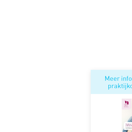
Meer info
praktij