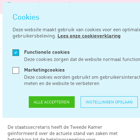
Logo
van
Navigatie
Noord
Cookies
overslaan
Negentig
Deze website maakt gebruik van cookies voor een optimal
gebruikersbeleving.
Lees onze cookieverklaring
Home
Nieuws
Stand van zaken coronabelastingschulden augustus 2023
Functionele cookies
SEP 05, 2023
Deze cookies zorgen dat de website normaal function
Marketingcookies
STAND VAN ZAKEN
Deze cookies worden gebruikt om gebruikersinteract
meten en de website te verbeteren
CORONABELASTINGS
AUGUSTUS 2023
ALLE ACCEPTEREN
INSTELLINGEN OPSLAAN
De staatssecretaris heeft de Tweede Kamer
geïnformeerd over de actuele stand van zaken met
betrekking tot de betalingsregeling voor