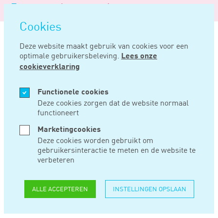
Logo
MENU
Navigatie
van
Navigatie
openen
Noord
Cookies
overslaan
Negentig
Deze website maakt gebruik van cookies voor een
optimale gebruikersbeleving.
Lees onze
Home
Nieuws
Stoomcursus ‘gebarentaal voor ondernemers’ via mkb toegankelijk
cookieverklaring
DEC 03, 2020
Functionele cookies
Deze cookies zorgen dat de website normaal
functioneert
STOOMCURSUS
Marketingcookies
‘GEBARENTAAL
Deze cookies worden gebruikt om
gebruikersinteractie te meten en de website te
VOOR
verbeteren
ONDERNEMERS’ VIA
ALLE ACCEPTEREN
INSTELLINGEN OPSLAAN
MKB TOEGANKELIJK