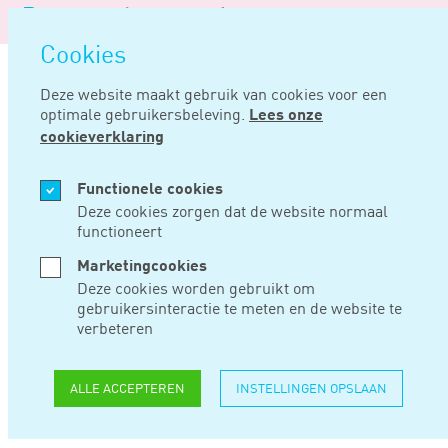
Logo
MENU
Navigatie
van
Navigatie
openen
Noord
Cookies
overslaan
Negentig
Deze website maakt gebruik van cookies voor een
optimale gebruikersbeleving.
Lees onze
Home
Nieuws
Supermarkten betrekken klanten bij strijd tegen voedselverspilling
cookieverklaring
AUG 12, 2019
Functionele cookies
Deze cookies zorgen dat de website normaal
functioneert
SUPERMARKTEN
Marketingcookies
BETREKKEN
Deze cookies worden gebruikt om
gebruikersinteractie te meten en de website te
KLANTEN BIJ
verbeteren
STRIJD TEGEN
ALLE ACCEPTEREN
INSTELLINGEN OPSLAAN
VOEDSELVERSPILLIN