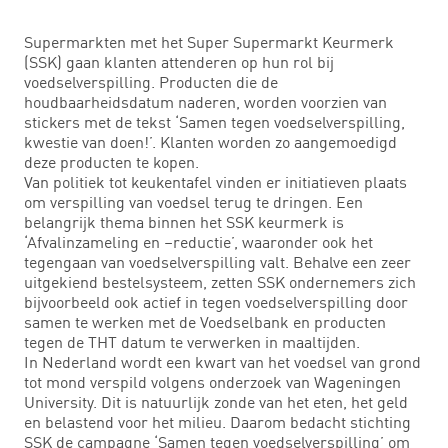
Supermarkten met het Super Supermarkt Keurmerk
(SSK) gaan klanten attenderen op hun rol bij
voedselverspilling. Producten die de
houdbaarheidsdatum naderen, worden voorzien van
stickers met de tekst ‘Samen tegen voedselverspilling,
kwestie van doen!’. Klanten worden zo aangemoedigd
deze producten te kopen.
Van politiek tot keukentafel vinden er initiatieven plaats
om verspilling van voedsel terug te dringen. Een
belangrijk thema binnen het SSK keurmerk is
‘Afvalinzameling en –reductie’, waaronder ook het
tegengaan van voedselverspilling valt. Behalve een zeer
uitgekiend bestelsysteem, zetten SSK ondernemers zich
bijvoorbeeld ook actief in tegen voedselverspilling door
samen te werken met de Voedselbank en producten
tegen de THT datum te verwerken in maaltijden.
In Nederland wordt een kwart van het voedsel van grond
tot mond verspild volgens onderzoek van Wageningen
University. Dit is natuurlijk zonde van het eten, het geld
en belastend voor het milieu. Daarom bedacht stichting
SSK de campagne ‘Samen tegen voedselverspilling’ om