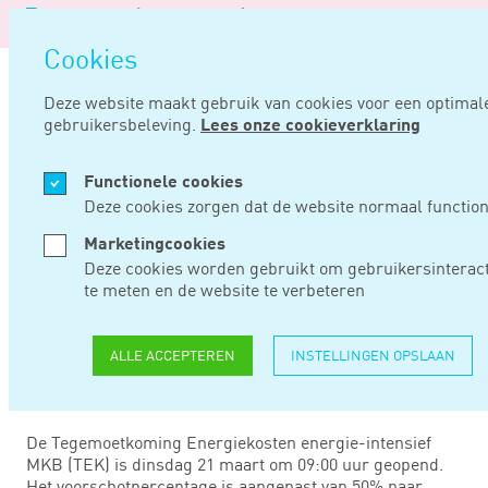
Logo
ME
Navi
van
Navigatie
ope
Noord
Cookies
overslaan
Negentig
Deze website maakt gebruik van cookies voor een optimal
gebruikersbeleving.
Lees onze cookieverklaring
Home
Nieuws
Tek opent 21 maart met lager voorschotpercentage
Functionele cookies
MRT 21, 2023
Deze cookies zorgen dat de website normaal function
Marketingcookies
TEK OPENT 21
Deze cookies worden gebruikt om gebruikersinteract
te meten en de website te verbeteren
MAART MET LAGER
VOORSCHOTPERCENT
ALLE ACCEPTEREN
INSTELLINGEN OPSLAAN
De Tegemoetkoming Energiekosten energie-intensief
MKB (TEK) is dinsdag 21 maart om 09:00 uur geopend.
Het voorschotpercentage is aangepast van 50% naar