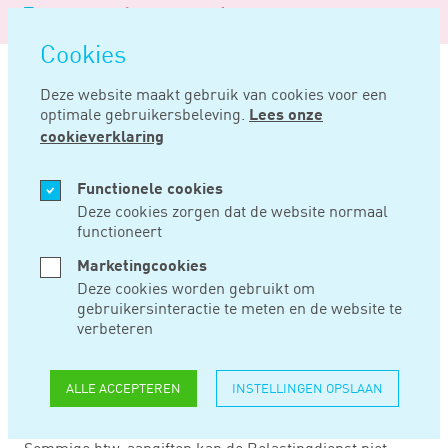
Logo
MENU
Navigatie
van
Navigatie
openen
Noord
Cookies
overslaan
Negentig
Deze website maakt gebruik van cookies voor een
optimale gebruikersbeleving.
Lees onze
Home
Nieuws
Tips voor een snelle(re) verwerking van de btw-aangifte
cookieverklaring
OKT 18, 2024
Functionele cookies
Deze cookies zorgen dat de website normaal
functioneert
TIPS VOOR EEN
Marketingcookies
SNELLE(RE)
Deze cookies worden gebruikt om
gebruikersinteractie te meten en de website te
VERWERKING VAN
verbeteren
DE BTW-AANGIFTE
ALLE ACCEPTEREN
INSTELLINGEN OPSLAAN
Sommige btw-aangiften kan de Belastingdienst niet