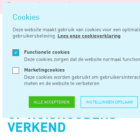
Logo
van
Navigatie
Noord
Cookies
overslaan
Negentig
Deze website maakt gebruik van cookies voor een optimal
gebruikersbeleving.
Lees onze cookieverklaring
Home
Nieuws
Toespitsing belastingvermindering energiebelasting op huishoudens verkend
Functionele cookies
JUL 03, 2025
Deze cookies zorgen dat de website normaal function
Marketingcookies
TOESPITSING
Deze cookies worden gebruikt om gebruikersinteract
meten en de website te verbeteren
BELASTINGVERMIND
ENERGIEBELASTING
ALLE ACCEPTEREN
INSTELLINGEN OPSLAAN
OP HUISHOUDENS
VERKEND