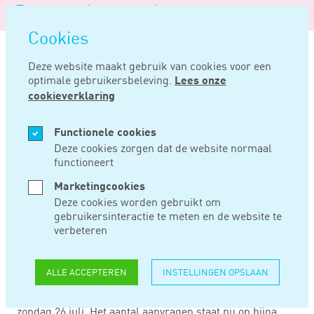
Logo
MENU
Navigatie
van
Navigatie
openen
Noord
Cookies
overslaan
Negentig
Deze website maakt gebruik van cookies voor een
optimale gebruikersbeleving.
Lees onze
Home
Nieuws
Tofa met twee weken verlengd
cookieverklaring
JUL 14, 2020
Functionele cookies
Deze cookies zorgen dat de website normaal
functioneert
TOFA MET TWEE
Marketingcookies
WEKEN VERLENGD
Deze cookies worden gebruikt om
gebruikersinteractie te meten en de website te
verbeteren
Flexwerkers, oproep- en uitzendkrachten met
inkomstenverlies door corona krijgen twee weken langer
ALLE ACCEPTEREN
INSTELLINGEN OPSLAAN
de tijd om bij UWV een aanvraag te doen voor financiële
tegemoetkoming. De TOFA wordt verlengd tot en met
zondag 26 juli. Het aantal aanvragen staat nu op bijna