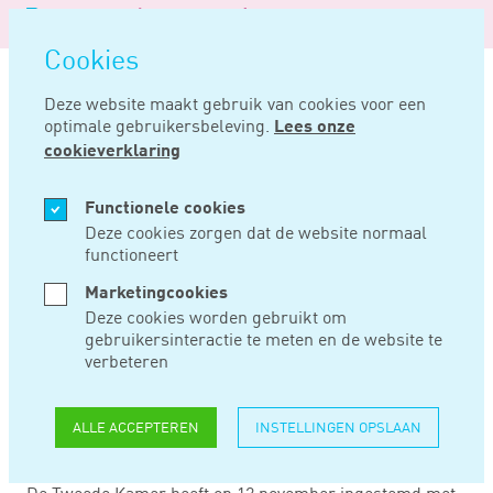
Logo
MENU
Navigatie
van
Navigatie
openen
Noord
Cookies
overslaan
Negentig
Deze website maakt gebruik van cookies voor een
optimale gebruikersbeleving.
Lees onze
Home
Nieuws
Tweede kamer neemt belastingplan 2021 aan
cookieverklaring
NOV 16, 2020
Functionele cookies
Deze cookies zorgen dat de website normaal
functioneert
TWEEDE KAMER
Marketingcookies
NEEMT
Deze cookies worden gebruikt om
gebruikersinteractie te meten en de website te
BELASTINGPLAN
verbeteren
2021 AAN
ALLE ACCEPTEREN
INSTELLINGEN OPSLAAN
De Tweede Kamer heeft op 12 november ingestemd met