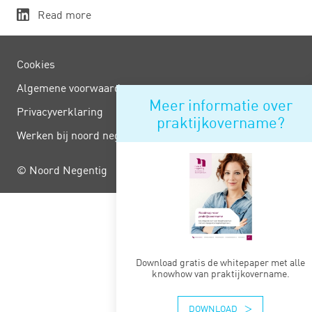
Read more
Cookies
Algemene voorwaarden
Meer informatie over
Privacy­verklaring
praktijkovername?
Werken bij noord negentig
© Noord Negentig
Download gratis de whitepaper met alle
knowhow van praktijkovername.
DOWNLOAD