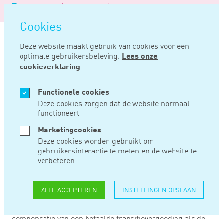
Logo
MENU
Navigatie
van
Navigatie
openen
Noord
Cookies
overslaan
Negentig
Deze website maakt gebruik van cookies voor een
optimale gebruikersbeleving.
Lees onze
Home
Nieuws
Vaker recht op compensatie transitievergoeding
cookieverklaring
AUG 16, 2022
Functionele cookies
Deze cookies zorgen dat de website normaal
functioneert
VAKER RECHT OP
Marketingcookies
COMPENSATIE
Deze cookies worden gebruikt om
gebruikersinteractie te meten en de website te
TRANSITIEVERGOEDI
verbeteren
ALLE ACCEPTEREN
INSTELLINGEN OPSLAAN
De Centrale Raad van Beroep heeft in een uitspraak
bepaald dat werkgevers ook recht hebben op
compensatie van een betaalde transitievergoeding als de