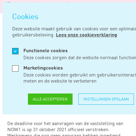
Logo
van
Navigatie
Noord
Cookies
overslaan
Negentig
Deze website maakt gebruik van cookies voor een optimal
gebruikersbeleving.
Lees onze cookieverklaring
Home
Nieuws
Vaststellingsaanvraag now1: nog een kans
Functionele cookies
NOV 03, 2021
Deze cookies zorgen dat de website normaal function
Marketingcookies
VASTSTELLINGSAAN
Deze cookies worden gebruikt om gebruikersinteract
meten en de website te verbeteren
NOW1: NOG EEN
KANS
ALLE ACCEPTEREN
INSTELLINGEN OPSLAAN
De deadline voor het aanvragen van de vaststelling van
NOW1 is op 31 oktober 2021 officieel verstreken.
Werkgevers die nog geen aanvraag hebben ingediend