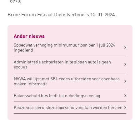
18970
)
Bron: Forum Fiscaal Dienstverleners 15-01-2024.
Ander nieuws
Spoedwet verhoging minimumuurloon per 1 juli 2024
ingediend
Administratie achterlaten in te slopen auto is geen
excuus
NVWA wil lijst met SBI-codes uitbreiden voor openbaar
maken informatie
Balansschuld btw leidt tot naheffingsaanslag
Keuze voor geruisloze doorschuiving kan worden herzien