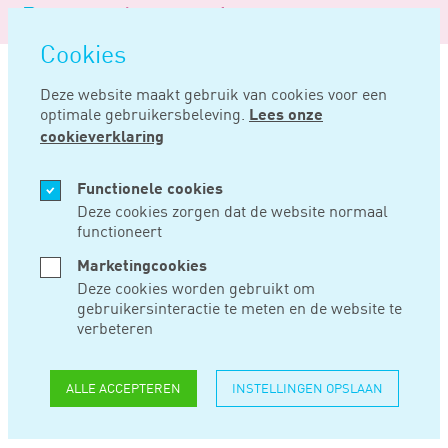
Logo
MENU
Navigatie
van
Navigatie
openen
Noord
Cookies
overslaan
Negentig
Deze website maakt gebruik van cookies voor een
optimale gebruikersbeleving.
Lees onze
Home
Nieuws
Vergoeding verblijfskosten binnenlandse en buitenlandse dienstreizen 2024
cookieverklaring
JAN 18, 2024
Functionele cookies
Deze cookies zorgen dat de website normaal
functioneert
VERGOEDING
Marketingcookies
VERBLIJFSKOSTEN
Deze cookies worden gebruikt om
gebruikersinteractie te meten en de website te
BINNENLANDSE EN
verbeteren
BUITENLANDSE
ALLE ACCEPTEREN
INSTELLINGEN OPSLAAN
DIENSTREIZEN 2024