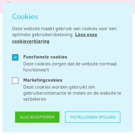
Logo
MENU
Navigatie
van
Navigatie
openen
Noord
Cookies
overslaan
Negentig
Deze website maakt gebruik van cookies voor een
optimale gebruikersbeleving.
Lees onze
Home
Nieuws
Nvwa wil lijst met sbi-codes uitbreiden voor openbaar maken informatie
cookieverklaring
JAN 16, 2024
Functionele cookies
Deze cookies zorgen dat de website normaal
functioneert
NVWA WIL LIJST
Marketingcookies
MET SBI-CODES
Deze cookies worden gebruikt om
gebruikersinteractie te meten en de website te
UITBREIDEN VOOR
verbeteren
OPENBAAR MAKEN
ALLE ACCEPTEREN
INSTELLINGEN OPSLAAN
INFORMATIE