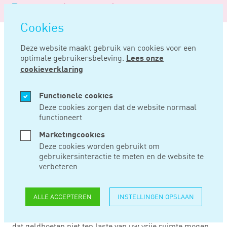
Logo
MENU
Navigatie
van
Navigatie
openen
Noord
Cookies
overslaan
Negentig
Deze website maakt gebruik van cookies voor een
optimale gebruikersbeleving.
Lees onze
Home
Nieuws
Verkeersboete soms toch belastingvrij
cookieverklaring
NOV 26, 2015
Functionele cookies
Deze cookies zorgen dat de website normaal
functioneert
VERKEERSBOETE
Marketingcookies
SOMS TOCH
Deze cookies worden gebruikt om
gebruikersinteractie te meten en de website te
BELASTINGVRIJ
verbeteren
ALLE ACCEPTEREN
INSTELLINGEN OPSLAAN
Onder de werkkostenregeling (WKR) zijn belastingvrije
geldboeten niet mogelijk. Wettelijk is namelijk bepaald
dat geldboeten niet ten laste van uw vrije ruimte mogen