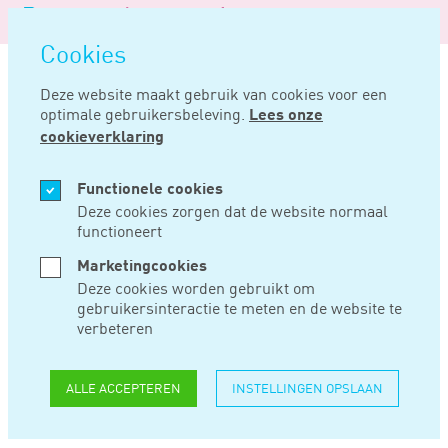
Logo
MENU
Navigatie
van
Navigatie
openen
Noord
Cookies
overslaan
Negentig
Deze website maakt gebruik van cookies voor een
optimale gebruikersbeleving.
Lees onze
Home
Nieuws
Verkoper hoeft niet mee te werken aan nultarief niet-eu reiziger
cookieverklaring
SEP 18, 2024
Functionele cookies
Deze cookies zorgen dat de website normaal
functioneert
VERKOPER HOEFT
Marketingcookies
NIET MEE TE
Deze cookies worden gebruikt om
gebruikersinteractie te meten en de website te
WERKEN AAN
verbeteren
NULTARIEF NIET-EU
ALLE ACCEPTEREN
INSTELLINGEN OPSLAAN
REIZIGER