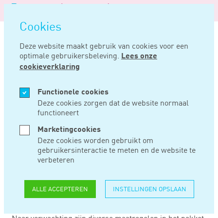
Logo
MENU
Navigatie
van
Navigatie
openen
Noord
Cookies
overslaan
Negentig
Deze website maakt gebruik van cookies voor een
optimale gebruikersbeleving.
Lees onze
Home
Nieuws
Verwachte wijzigingen in de loonheffingen en rond vastgoed
cookieverklaring
SEP 08, 2022
Functionele cookies
Deze cookies zorgen dat de website normaal
functioneert
VERWACHTE
Marketingcookies
WIJZIGINGEN IN DE
Deze cookies worden gebruikt om
gebruikersinteractie te meten en de website te
LOONHEFFINGEN
verbeteren
EN ROND VASTGOED
ALLE ACCEPTEREN
INSTELLINGEN OPSLAAN
Naar verwachting zijn diverse maatregelen in het pakket