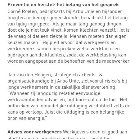
Preventie en herstel: het belang van het gesprek
Corné Roelen, bedrijfsarts bij Arbo Unie en bijzonder
hoogleraar bedrijfsgeneeskunde, benadrukt het belang
van tijdig ingrijpen: “Als je maar lang genoeg dingen
doet die je niet leuk vindt, komen klachten vanzelf. Het is
de vraag of dat een ziekte is. Mensen moeten dan eigen
keuzes maken.” Hij pleit ervoor dat werkgevers en
werknemers samen bespreken welke werkfactoren
bijdragen aan de klachten, zodat de werkbelasting kan
worden aangepast aan de behoeften van de medewerker.
Jan van den Hoogen, strategisch arbeids- &
organisatiekundige bij Arbo Unie, ziet vooral risico’s bij
jonge werknemers in de zakelijke dienstverlening:
“Wanneer zij langdurig relatief eenvoudige
werkzaamheden uitvoeren, ligt bore-out op de loer. Het
ontbreken van inhoudelijke uitdaging verdubbelt zelfs de
kans op verloop. Juist die uitdaging is een belangrijke
bron van energie.”
Werkgevers doen er goed aan
Advies voor werkgevers
alert te zijn op signalen van bore-out, vooral bij