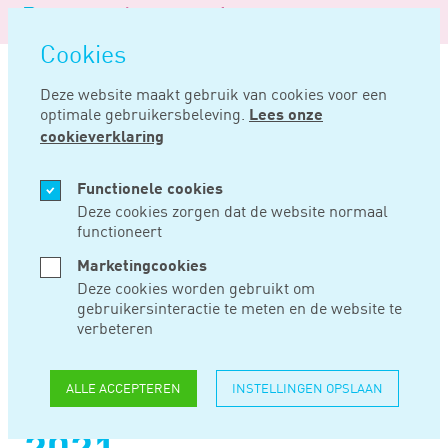
Logo
MENU
Navigatie
van
Navigatie
openen
Noord
Cookies
overslaan
Negentig
Deze website maakt gebruik van cookies voor een
optimale gebruikersbeleving.
Lees onze
Home
Nieuws
Verzuim door bore-out vervijfvoudigd: opvallende stijging sinds 2021
cookieverklaring
JUN 26, 2025
Functionele cookies
Deze cookies zorgen dat de website normaal
functioneert
VERZUIM DOOR
Marketingcookies
BORE-OUT
Deze cookies worden gebruikt om
gebruikersinteractie te meten en de website te
VERVIJFVOUDIGD:
verbeteren
OPVALLENDE
ALLE ACCEPTEREN
INSTELLINGEN OPSLAAN
STIJGING SINDS