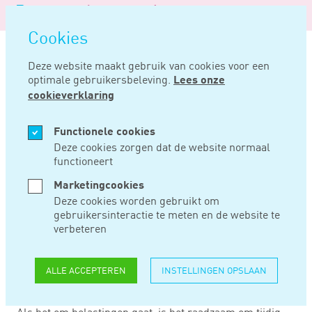
Logo
MENU
Navigatie
van
Navigatie
openen
Noord
Cookies
overslaan
Negentig
Deze website maakt gebruik van cookies voor een
optimale gebruikersbeleving.
Lees onze
Home
Nieuws
Verzwaarde bewijslast blijft na te late aangifte
cookieverklaring
FEB 02, 2021
Functionele cookies
Deze cookies zorgen dat de website normaal
functioneert
VERZWAARDE
Marketingcookies
BEWIJSLAST BLIJFT
Deze cookies worden gebruikt om
gebruikersinteractie te meten en de website te
NA TE LATE
verbeteren
AANGIFTE
ALLE ACCEPTEREN
INSTELLINGEN OPSLAAN
Als het om belastingen gaat, is het raadzaam om tijdig