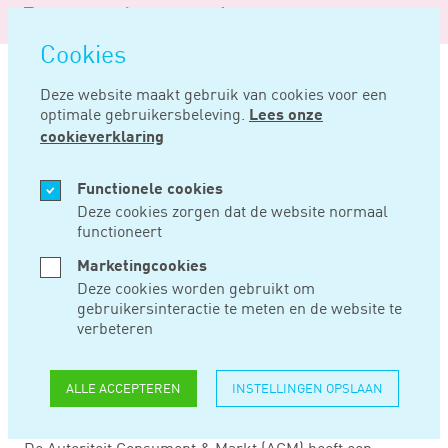
Logo
MENU
Navigatie
van
Navigatie
openen
Noord
Cookies
overslaan
Negentig
Deze website maakt gebruik van cookies voor een
optimale gebruikersbeleving.
Lees onze
Home
Nieuws
Acm start meldpunt achterstallige betalingen
cookieverklaring
JAN 28, 2021
Functionele cookies
Deze cookies zorgen dat de website normaal
functioneert
ACM START
Marketingcookies
MELDPUNT
Deze cookies worden gebruikt om
gebruikersinteractie te meten en de website te
ACHTERSTALLIGE
verbeteren
BETALINGEN
ALLE ACCEPTEREN
INSTELLINGEN OPSLAAN
De Autoriteit Consument & Markt (ACM) heeft een