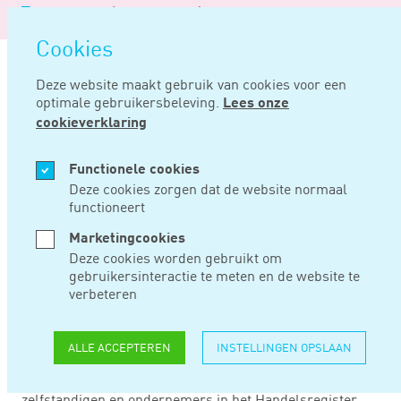
Logo
MENU
Navigatie
van
Navigatie
openen
Noord
Cookies
overslaan
Negentig
Deze website maakt gebruik van cookies voor een
optimale gebruikersbeleving.
Lees onze
Home
Nieuws
Vestigingsadressen ondernemers blijven openbaar
cookieverklaring
SEP 07, 2021
Functionele cookies
Deze cookies zorgen dat de website normaal
functioneert
VESTIGINGSADRESSE
Marketingcookies
ONDERNEMERS
Deze cookies worden gebruikt om
gebruikersinteractie te meten en de website te
BLIJVEN OPENBAAR
verbeteren
ALLE ACCEPTEREN
INSTELLINGEN OPSLAAN
Volgens staatssecretaris Keijzer is het in algemene zin
afschermen van adressen (privé of anderszins) van
zelfstandigen en ondernemers in het Handelsregister