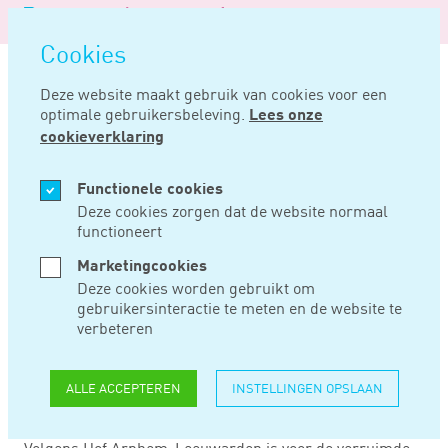
Logo
MENU
Navigatie
van
Navigatie
openen
Noord
Cookies
overslaan
Negentig
Deze website maakt gebruik van cookies voor een
optimale gebruikersbeleving.
Lees onze
Home
Nieuws
Voor uitgaven zonder oogmerk geen verruimde vrijstelling
cookieverklaring
MEI 07, 2020
Functionele cookies
Deze cookies zorgen dat de website normaal
functioneert
VOOR UITGAVEN
Marketingcookies
ZONDER OOGMERK
Deze cookies worden gebruikt om
gebruikersinteractie te meten en de website te
GEEN VERRUIMDE
verbeteren
VRIJSTELLING
ALLE ACCEPTEREN
INSTELLINGEN OPSLAAN
Volgens Hof Arnhem-Leeuwarden is voor de verruimde