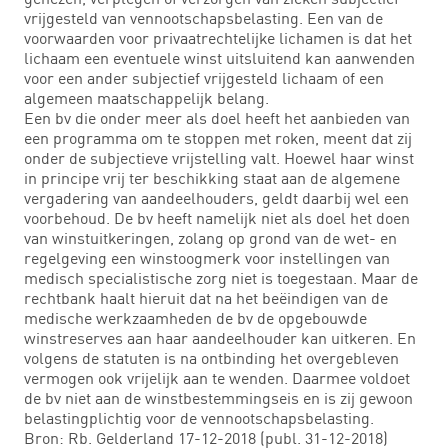
vrijgesteld van vennootschapsbelasting. Een van de
voorwaarden voor privaatrechtelijke lichamen is dat het
lichaam een eventuele winst uitsluitend kan aanwenden
voor een ander subjectief vrijgesteld lichaam of een
algemeen maatschappelijk belang.
Een bv die onder meer als doel heeft het aanbieden van
een programma om te stoppen met roken, meent dat zij
onder de subjectieve vrijstelling valt. Hoewel haar winst
in principe vrij ter beschikking staat aan de algemene
vergadering van aandeelhouders, geldt daarbij wel een
voorbehoud. De bv heeft namelijk niet als doel het doen
van winstuitkeringen, zolang op grond van de wet- en
regelgeving een winstoogmerk voor instellingen van
medisch specialistische zorg niet is toegestaan. Maar de
rechtbank haalt hieruit dat na het beëindigen van de
medische werkzaamheden de bv de opgebouwde
winstreserves aan haar aandeelhouder kan uitkeren. En
volgens de statuten is na ontbinding het overgebleven
vermogen ook vrijelijk aan te wenden. Daarmee voldoet
de bv niet aan de winstbestemmingseis en is zij gewoon
belastingplichtig voor de vennootschapsbelasting.
Bron: Rb. Gelderland 17-12-2018 (publ. 31-12-2018)