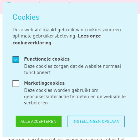
Logo
MENU
Navigatie
van
Navigatie
openen
Noord
Cookies
overslaan
Negentig
Deze website maakt gebruik van cookies voor een
optimale gebruikersbeleving.
Lees onze
Home
Nieuws
Voorlopig uitkeringsverbod onvoldoende
cookieverklaring
JAN 03, 2019
Functionele cookies
Deze cookies zorgen dat de website normaal
functioneert
VOORLOPIG
Marketingcookies
UITKERINGSVERBOD
Deze cookies worden gebruikt om
gebruikersinteractie te meten en de website te
ONVOLDOENDE
verbeteren
ALLE ACCEPTEREN
INSTELLINGEN OPSLAAN
Onder voorwaarden zijn lichamen waarvan de
werkzaamheden voor 90% of meer bestaan uit het
genezen, verplegen of verzorgen van zieken subjectief