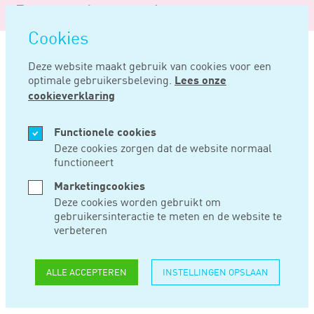
Logo
MENU
Navigatie
van
Navigatie
openen
Noord
Cookies
overslaan
Negentig
Deze website maakt gebruik van cookies voor een
optimale gebruikersbeleving.
Lees onze
Home
Nieuws
Voornemen is onvoldoende voor heretikettering voor bor
cookieverklaring
NOV 01, 2023
Functionele cookies
Deze cookies zorgen dat de website normaal
functioneert
VOORNEMEN IS
Marketingcookies
ONVOLDOENDE
Deze cookies worden gebruikt om
gebruikersinteractie te meten en de website te
VOOR
verbeteren
HERETIKETTERING
ALLE ACCEPTEREN
INSTELLINGEN OPSLAAN
VOOR BOR