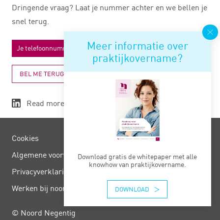
Dringende vraag? Laat je nummer achter en we bellen je
snel terug.
Meer informatie over
praktijkovername?
BEL ME TERUG
Read more
Cookies
Algemene voorwaarden
Download gratis de whitepaper met alle
knowhow van praktijkovername.
Privacy­verklaring
Werken bij noord negentig
DOWNLOAD
© Noord Negentig