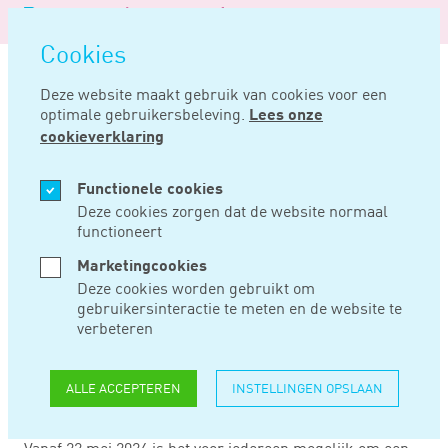
Logo
MENU
Navigatie
van
Navigatie
openen
Noord
Cookies
overslaan
Negentig
Deze website maakt gebruik van cookies voor een
optimale gebruikersbeleving.
Lees onze
Home
Nieuws
Vraag verklaring omtrent het gedrag digitaal aan
cookieverklaring
APR 16, 2024
Functionele cookies
Deze cookies zorgen dat de website normaal
functioneert
VRAAG VERKLARING
Marketingcookies
OMTRENT HET
Deze cookies worden gebruikt om
gebruikersinteractie te meten en de website te
GEDRAG DIGITAAL
verbeteren
AAN
ALLE ACCEPTEREN
INSTELLINGEN OPSLAAN
Vanaf 22 mei 2024 is het voor iedereen mogelijk om een