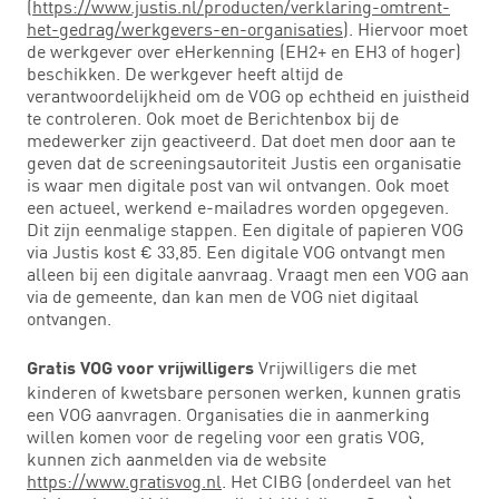
(
https://www.justis.nl/producten/verklaring-omtrent-
het-gedrag/werkgevers-en-organisaties
). Hiervoor moet
de werkgever over eHerkenning (EH2+ en EH3 of hoger)
beschikken. De werkgever heeft altijd de
verantwoordelijkheid om de VOG op echtheid en juistheid
te controleren. Ook moet de Berichtenbox bij de
medewerker zijn geactiveerd. Dat doet men door aan te
geven dat de screeningsautoriteit Justis een organisatie
is waar men digitale post van wil ontvangen. Ook moet
een actueel, werkend e-mailadres worden opgegeven.
Dit zijn eenmalige stappen. Een digitale of papieren VOG
via Justis kost € 33,85. Een digitale VOG ontvangt men
alleen bij een digitale aanvraag. Vraagt men een VOG aan
via de gemeente, dan kan men de VOG niet digitaal
ontvangen.
Vrijwilligers die met
Gratis VOG voor vrijwilligers
kinderen of kwetsbare personen werken, kunnen gratis
een VOG aanvragen. Organisaties die in aanmerking
willen komen voor de regeling voor een gratis VOG,
kunnen zich aanmelden via de website
https://www.gratisvog.nl
. Het CIBG (onderdeel van het