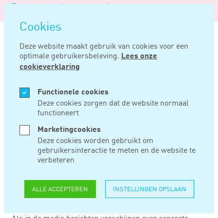
Logo
MENU
Navigatie
van
Navigatie
openen
Noord
Cookies
overslaan
Negentig
Deze website maakt gebruik van cookies voor een
optimale gebruikersbeleving.
Lees onze
Home
Nieuws
Vrijwillige inkeer niet mogelijk na media-aandacht
cookieverklaring
OKT 09, 2018
Functionele cookies
Deze cookies zorgen dat de website normaal
functioneert
VRIJWILLIGE
Marketingcookies
INKEER NIET
Deze cookies worden gebruikt om
gebruikersinteractie te meten en de website te
MOGELIJK NA
verbeteren
MEDIA-AANDACHT
ALLE ACCEPTEREN
INSTELLINGEN OPSLAAN
Als in de media berichten verschijnen over concrete