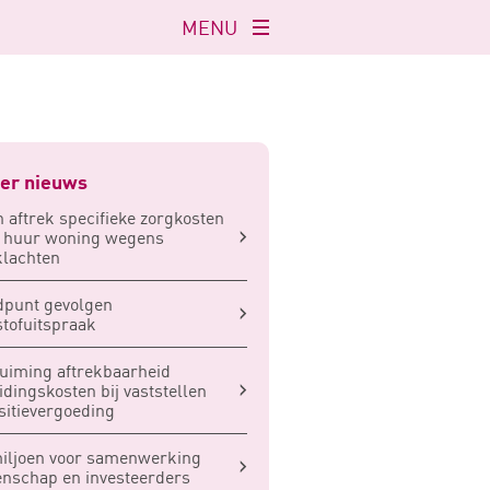
MENU
Navigatie
openen
er nieuws
 aftrek specifieke zorgkosten
r huur woning wegens
lachten
dpunt gevolgen
stofuitspraak
uiming aftrekbaarheid
idingskosten bij vaststellen
sitievergoeding
iljoen voor samenwerking
nschap en investeerders