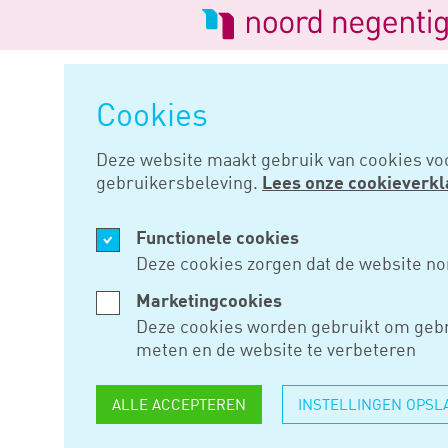
Logo
van
Navigatie
Noord
overslaan
Negentig
Cookies
Home
Nieuws
Wanneer werd d
Deze website maakt gebruik van cookies vo
gebruikersbeleving.
Lees onze cookieverkl
OKT 07, 2019
Functionele cookies
WANNEER 
Deze cookies zorgen dat de website no
KWIJTGES
Marketingcookies
Deze cookies worden gebruikt om gebr
meten en de website te verbeteren
De gemachtigde van een dga me
ALLE ACCEPTEREN
INSTELLINGEN OPSL
jaar is besloten tot kwijtschel
over een lening van zijn bv. Vol