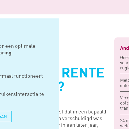
e rente kwijtgescholden?
or een optimale
And
aring
Geen
voo
rugk
WERD DE RENTE
rmaal functioneert
Mel
CHOLDEN?
stik
uikersinteractie te
Verr
ople
tran
ldt aan de Belastingdienst dat in een bepaald
AAN
ding van de rente die de dga verschuldigd was
24 m
gens de dga was dit echter in een later jaar,
wete