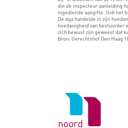
die de inspecteur aanleiding 
ingediende aangifte. Ook het be
De dga handelde in zijn hoedan
hoedanigheid van bestuurder en
zich bewust zijn geweest dat kw
Bron: Gerechtshof Den Haag 1
Logo
van
Noord
Negentig