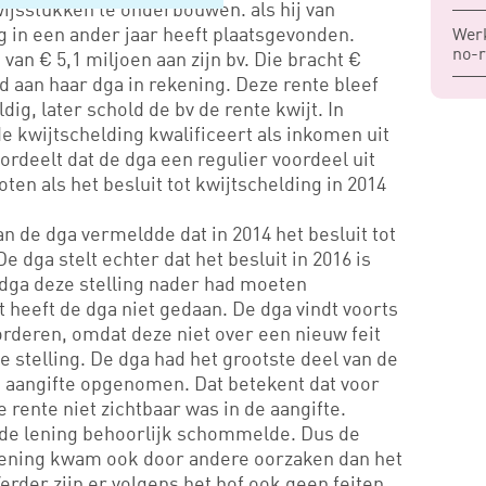
wijsstukken te onderbouwen. als hij van
g in een ander jaar heeft plaatsgevonden.
Werk
no-r
van € 5,1 miljoen aan zijn bv. Die bracht €
d aan haar dga in rekening. Deze rente bleef
dig, later schold de bv de rente kwijt. In
de kwijtschelding kwalificeert als inkomen uit
ordeelt dat de dga een regulier voordeel uit
en als het besluit tot kwijtschelding in 2014
n de dga vermeldde dat in 2014 het besluit tot
 dga stelt echter dat het besluit in 2016 is
 dga deze stelling nader had moeten
heeft de dga niet gedaan. De dga vindt voorts
orderen, omdat deze niet over een nieuw feit
e stelling. De dga had het grootste deel van de
ijn aangifte opgenomen. Dat betekent dat voor
 rente niet zichtbaar was in de aangifte.
n de lening behoorlijk schommelde. Dus de
e lening kwam ook door andere oorzaken dan het
Verder zijn er volgens het hof ook geen feiten