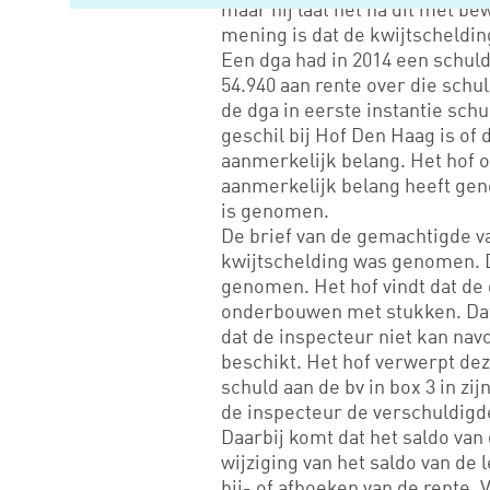
maar hij laat het na dit met be
mening is dat de kwijtscheldin
Een dga had in 2014 een schuld 
54.940 aan rente over die schul
de dga in eerste instantie schul
geschil bij Hof Den Haag is of 
aanmerkelijk belang. Het hof o
aanmerkelijk belang heeft genot
is genomen.
De brief van de gemachtigde va
kwijtschelding was genomen. De
genomen. Het hof vindt dat de
onderbouwen met stukken. Dat 
dat de inspecteur niet kan nav
beschikt. Het hof verwerpt dez
schuld aan de bv in box 3 in z
de inspecteur de verschuldigde
Daarbij komt dat het saldo va
wijziging van het saldo van d
bij- of afboeken van de rente. 