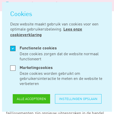
Logo
MENU
Navigatie
van
Navigatie
openen
Noord
Cookies
overslaan
Negentig
Deze website maakt gebruik van cookies voor een
optimale gebruikersbeleving.
Lees onze
Home
Nieuws
Weer minder faillissementen
cookieverklaring
MEI 10, 2016
Functionele cookies
Deze cookies zorgen dat de website normaal
functioneert
WEER MINDER
Marketingcookies
FAILLISSEMENTEN
Deze cookies worden gebruikt om
gebruikersinteractie te meten en de website te
verbeteren
Het aantal failliet verklaarde bedrijven is in april
opnieuw gedaald. Vorige maand zijn er 15
ALLE ACCEPTEREN
INSTELLINGEN OPSLAAN
faillissementen minder uitgesproken dan in maart 2016.
In maart bedroeg de daling 88. De meeste
faillissementen zijn opnieuw uitgesproken in de handel.