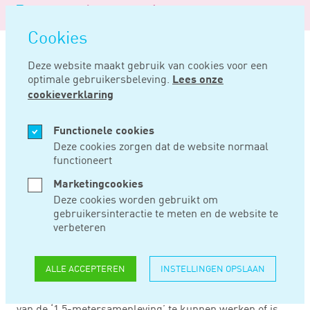
Logo
MENU
Navigatie
van
Navigatie
openen
Noord
Cookies
overslaan
Negentig
Deze website maakt gebruik van cookies voor een
optimale gebruikersbeleving.
Lees onze
Home
Nieuws
Werkgevers maken zich op voor herstart
cookieverklaring
MEI 07, 2020
Functionele cookies
Deze cookies zorgen dat de website normaal
functioneert
WERKGEVERS
Marketingcookies
MAKEN ZICH OP
Deze cookies worden gebruikt om
gebruikersinteractie te meten en de website te
VOOR HERSTART
verbeteren
ALLE ACCEPTEREN
INSTELLINGEN OPSLAAN
95 procent van de werkgevers heeft maatregelen
getroffen om volgens de nieuwe overheidsvoorschriften
van de ‘1,5-metersamenleving’ te kunnen werken of is