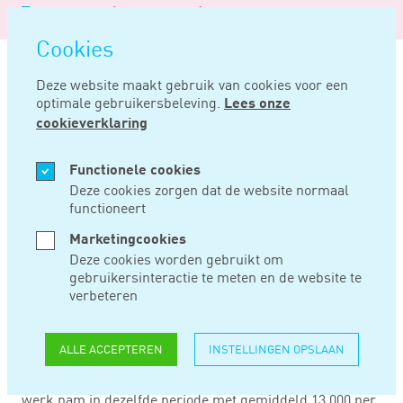
Logo
MENU
Navigatie
van
Navigatie
openen
Noord
Cookies
overslaan
Negentig
Deze website maakt gebruik van cookies voor een
optimale gebruikersbeleving.
Lees onze
Home
Nieuws
Werkloosheid neemt verder af
cookieverklaring
MRT 16, 2017
Functionele cookies
Deze cookies zorgen dat de website normaal
functioneert
WERKLOOSHEID
Marketingcookies
NEEMT VERDER AF
Deze cookies worden gebruikt om
gebruikersinteractie te meten en de website te
verbeteren
De werkloosheid is de laatste drie maanden met
gemiddeld 9.000 per maand gedaald. Het aantal
ALLE ACCEPTEREN
INSTELLINGEN OPSLAAN
werklozen kwam in februari uit op 473.000, oftewel 5,3%
van de beroepsbevolking. Het aantal mensen met betaald
werk nam in dezelfde periode met gemiddeld 13.000 per