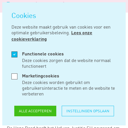
Logo
MENU
Navigatie
van
Navigatie
openen
Noord
Cookies
overslaan
Negentig
Deze website maakt gebruik van cookies voor een
optimale gebruikersbeleving.
Lees onze
Home
Nieuws
Werkzaamheden in buitenland tijdens onbetaald verlof
cookieverklaring
NOV 05, 2015
Functionele cookies
Deze cookies zorgen dat de website normaal
functioneert
WERKZAAMHEDEN
Marketingcookies
IN BUITENLAND
Deze cookies worden gebruikt om
gebruikersinteractie te meten en de website te
TIJDENS
verbeteren
ONBETAALD VERLOF
ALLE ACCEPTEREN
INSTELLINGEN OPSLAAN
De Hoge Raad heeft het Hof van Justitie EU gevraagd om